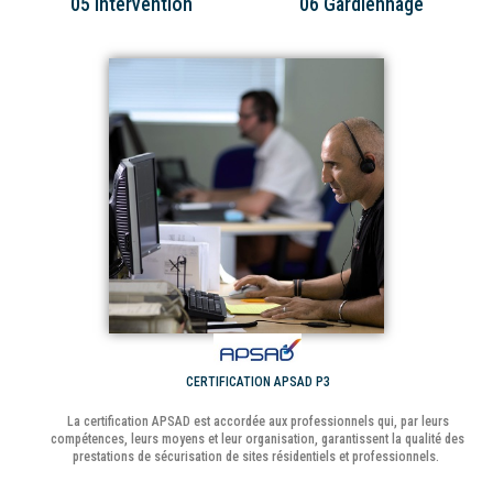
05 Intervention
06 Gardiennage
les force de l'ordre.
département.
En l'absence de réponse des contacts,
Un gardiennage est assuré pour
un agent de sécurité agréé par la
surveiller votre maison et sauvegarder
préfecture intervient chez vous pour
les biens en cas de nécessité.
vérifier les lieux.
CERTIFICATION APSAD P3
La certification APSAD est accordée aux professionnels qui, par leurs
compétences, leurs moyens et leur organisation, garantissent la qualité des
prestations de sécurisation de sites résidentiels et professionnels.