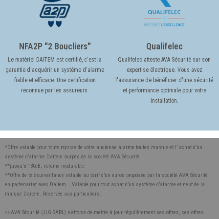
NFA2P "2 Boucliers"
Qualifelec
Le matériel DAITEM est certifié, c'est la
Qualifelec atteste AVA Sécurité sur son
garantie d'acquérir un système d'alarme
expertise électrique. Vous avez
fiable et efficace. Une certification
l'assurance de bénéficier d'une sécurité
reconnue par les assureurs.
et performance optimale pour votre
installation.
*Offre valable pour toute reprise de votre ancienne alarme toutes marque et l’ achat d’un
système d’alarme Daitem aurpès de la société AVA Sécurité.
**jusqu’à 130dB, volume modulable.
**Offre de télésurveillance valable au tarif d’un euros proposée par la société AVA Sécurité
en partenariat avec Daitem. . Valable pour tout achat d’un système d’alarme et neuf de la
marque Daitem. Réservée aux particuliers.
>>AVA Sécurité (JLG SARL) s’efforce de mettre à jour régulièrement ses offres, ces offres