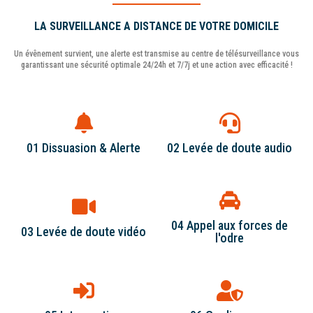
LA SURVEILLANCE A DISTANCE DE VOTRE DOMICILE
Un évênement survient, une alerte est transmise au centre de télésurveillance vous
garantissant une sécurité optimale 24/24h et 7/7j et une action avec efficacité !
01 Dissuasion & Alerte
02 Levée de doute audio
L'opérateur écoute votre maison et
Les sirènes dissuadent d'intrus dés vos
demande le mot de passe. Le centre de
extérieurs et le système alerte en
télésurveillance applique les consigne
04 Appel aux forces de
parallèle le centre de télésurveillance.
03 Levée de doute vidéo
de traitement (appel des contacts...)
l'odre
L'opérateur visualise les photos et vidéos
Lors d'une levée de doute positive,
de votre maison en direct. Si l'effraction
l'opérateur contacte directement les
est confirmée, le centre de
forces de l'ordre. Le centre dispose d'un
télésurveillance appelle directement
numéro réservé pour chaque