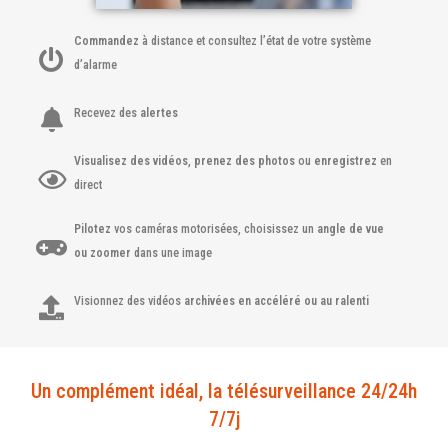
Commandez
à distance et consultez l’état de votre système
d’alarme
Recevez des
alertes
Visualisez des vidéos
,
prenez des photos
ou
enregistrez
en
direct
Pilotez
vos caméras motorisées, choisissez un
angle de vue
ou zoomer
dans une image
Visionnez des vidéos
archivées en accéléré ou au ralenti
Un complément idéal, la télésurveillance 24/24h
7/7j